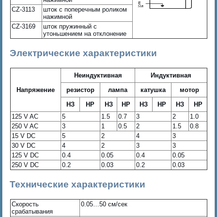
CZ-3113
шток с поперечным роликом
нажимной
CZ-3169
шток пружинный с
утоньшением на отклонение
Электрические характеристики
Неиндуктивная
Индуктивная
Напряжение
резистор
лампа
катушка
мотор
НЗ
НР
НЗ
НР
НЗ
НР
НЗ
НР
125 V AC
5
1.5
0.7
3
2
1.0
250 V AC
3
1
0.5
2
1.5
0.8
15 V DC
5
2
4
3
30 V DC
4
2
3
3
125 V DC
0.4
0.05
0.4
0.05
250 V DC
0.2
0.03
0.2
0.03
Технические характеристики
Скорость
0.05…50 см/сек
срабатывания