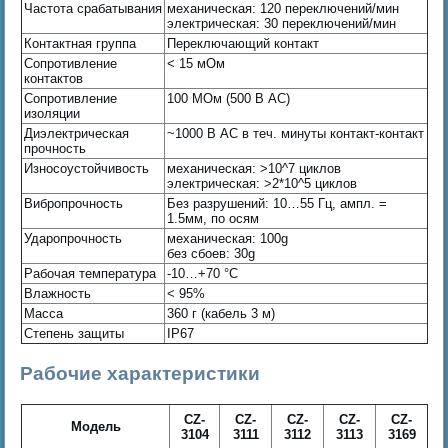
Частота срабатывания
механическая: 120 переключений/мин
электрическая: 30 переключений/мин
Контактная группа
Переключающий контакт
Сопротивление
< 15 мОм
контактов
Сопротивление
100 МОм (500 В AC)
изоляции
Диэлектрическая
~1000 В AC в теч. минуты контакт-контакт
прочность
Износоустойчивость
механическая: >10^7 циклов
электрическая: >2*10^5 циклов
Вибропрочность
Без разрушений: 10…55 Гц, ампл. =
1.5мм, по осям
Ударопрочность
механическая: 100g
без сбоев: 30g
Рабочая температура
-10…+70 °C
Влажность
< 95%
Масса
360 г (кабель 3 м)
Степень защиты
IP67
Рабочие характеристики
CZ-
CZ-
CZ-
CZ-
CZ-
Модель
3104
3111
3112
3113
3169