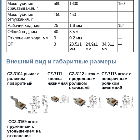
Макс. усилие
580
1800
150
срабатывания, г
Макс. усилие
150
450
—
отпускания, г
Рабочий ход, мм
25
1.8 мм
15°
Общий ход, мм
40
3 мм
—
Отклонение хода, мм
3
0.2 мм
—
OP
3
28.5±1
24.9±1
34.3±1
—
мм
мм
мм
Внешний вид и габаритные размеры
CZ-3104
рычаг с
CZ-3111
CZ-3112
шток с
CZ-3113
шток с
роликом
кнопка
продольным
поперечным
поворотный
нажимная
роликом
роликом
нажимной
нажимной
CCZ-3169
шток
пружинный с
утоньшением на
отклонение