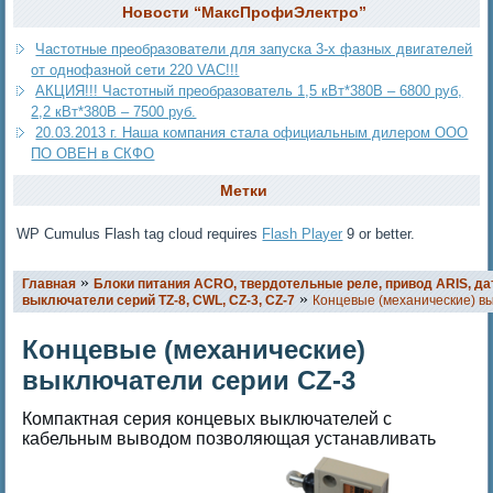
Новости “МаксПрофиЭлектро”
Частотные преобразователи для запуска 3-х фазных двигателей
от однофазной сети 220 VAC!!!
АКЦИЯ!!! Частотный преобразователь 1,5 кВт*380В – 6800 руб,
2,2 кВт*380В – 7500 руб.
20.03.2013 г. Наша компания стала официальным дилером ООО
ПО ОВЕН в СКФО
Метки
WP Cumulus Flash tag cloud requires
Flash Player
9 or better.
»
Главная
Блоки питания ACRO, твердотельные реле, привод ARIS, да
»
выключатели серий TZ-8, CWL, CZ-3, CZ-7
Концевые (механические) в
Концевые (механические)
выключатели серии CZ-3
Компактная серия концевых выключателей с
кабельным выводом позволяющая устанавливать