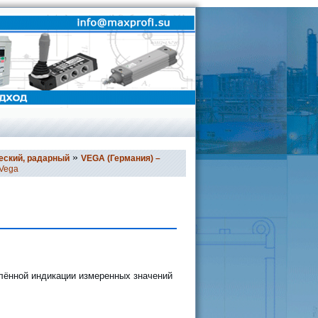
»
еский, радарный
VEGA (Германия) –
 Vega
алённой индикации измеренных значений