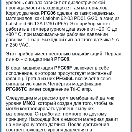
уровень сигнала зависит от диэлектрической
проницаемости находящихся там материалов.
Корпус датчика
PFG06
сделан из таких надёжных
материалов, как Latiohm 62-03 PD01 G/20, а зонд из
Latishield 66-13А G/30 (IP65). Это прибор может
работать в температурном диапазоне от –20 °C до
+80 ° C, при максимальном рабочем давлении
равном 1,1 бар. Выходной сигнал этого датчика 5 A
и 250 VAC.
Этот прибор имеет несколько модификаций. Первая
из них – стандартный
PFG06
.
Вторая модификация
PFG06F
включает в себе
исполнение, в котором присутствует монтажный
фланец. Третья из них
PFG06L
включает в себя
сигнальную лампу. Четвёртая модификация
PFG06TC
имеет соединение Tri-Clamp.
Следующим мы рассмотрим мембранный датчик
уровня
MN03
, который создан для того, чтобы вы
могли контролировать уровень сыпучих
материалов. Он работает немного по другому
принципу. Находящийся в ёмкости материал давит
на мембрану этого датчика. После достижения
соответствующего уровня давления на