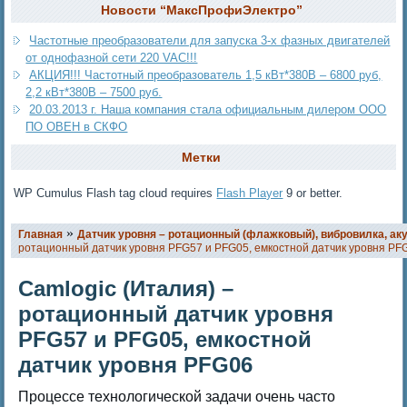
Новости “МаксПрофиЭлектро”
Частотные преобразователи для запуска 3-х фазных двигателей
от однофазной сети 220 VAC!!!
АКЦИЯ!!! Частотный преобразователь 1,5 кВт*380В – 6800 руб,
2,2 кВт*380В – 7500 руб.
20.03.2013 г. Наша компания стала официальным дилером ООО
ПО ОВЕН в СКФО
Метки
WP Cumulus Flash tag cloud requires
Flash Player
9 or better.
»
Главная
Датчик уровня – ротационный (флажковый), вибровилка, ак
ротационный датчик уровня PFG57 и PFG05, емкостной датчик уровня PF
Camlogic (Италия) –
ротационный датчик уровня
PFG57 и PFG05, емкостной
датчик уровня PFG06
Процессе технологической задачи очень часто