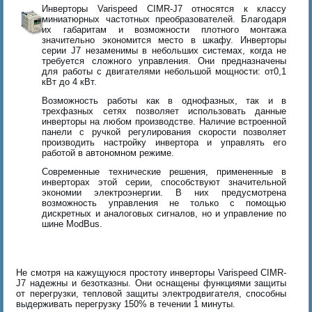
Инверторы Varispeed CIMR-J7 относятся к классу
миниатюрных частотных преобразователей. Благодаря
их габаритам и возможности плотного монтажа
значительно экономится место в шкафу. Инверторы
серии J7 незаменимы в небольших системах, когда не
требуется сложного управления. Они предназначены
для работы с двигателями небольшой мощности: от0,1
кВт до 4 кВт.
Возможность работы как в однофазных, так и в
трехфазных сетях позволяет использовать данные
инверторы на любом производстве. Наличие встроенной
панели с ручкой регулирования скорости позволяет
производить настройку инвертора и управлять его
работой в автономном режиме.
Современные технические решения, примененные в
инверторах этой серии, способствуют значительной
экономии электроэнергии. В них предусмотрена
возможность управления не только с помощью
дискретных и аналоговых сигналов, но и управление по
шине ModBus.
Не смотря на кажущуюся простоту инверторы Varispeed CIMR-
J7 надежны и безотказны. Они оснащены функциями защиты
от перегрузки, тепловой защиты электродвигателя, способны
выдерживать перегрузку 150% в течении 1 минуты.