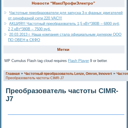
Новости “МаксПрофиЭлектро”
Частотные преобразователи для запуска 3-х фазных двигателей
от однофазной сети 220 VAC!!!
АКЦИЯ!!! Частотный преобразователь 1,5 кВт*380В – 6800 руб,
2,2 кВт*380В – 7500 руб.
20.03.2013 г. Наша компания стала официальным дилером ООО
ПО ОВЕН в СКФО
Метки
WP Cumulus Flash tag cloud requires
Flash Player
9 or better.
»
»
Главная
Частотный преобразователь Lenze, Omron, Innovert
Часто
Преобразователь частоты CIMR-J7
Преобразователь частоты CIMR-
J7